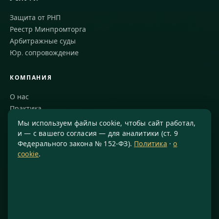
Защита от РНП
Реестр Минпромторга
Арбитражные суды
Юр. сопровождение
КОМПАНИЯ
О нас
Практика
Блог
Мы используем файлы cookie, чтобы сайт работал,
Команда
и — с вашего согласия — для аналитики (ст. 9
Федерального закона № 152-ФЗ).
Политика
·
о
СМИ о нас
cookie
.
КОНТАКТЫ
8 800 234-77-23
info@konsis.ru
Москва, Варшавское шоссе, д. 1А, помещение 14/7