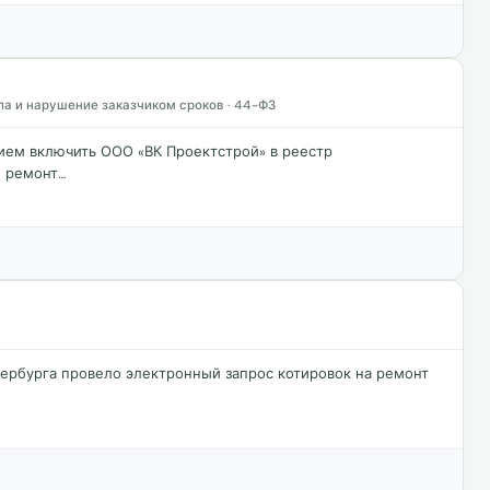
ла и нарушение заказчиком сроков · 44-ФЗ
ием включить ООО «ВК Проектстрой» в реестр
й ремонт…
рбурга провело электронный запрос котировок на ремонт