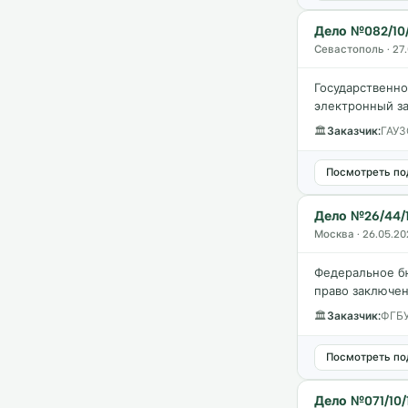
Дело №082/10/
Севастополь · 27
Государственн
электронный за
🏛
Заказчик:
ГАУЗ
Посмотреть по
Дело №26/44/
Москва · 26.05.20
Федеральное б
право заключен
🏛
Заказчик:
ФГБУ
Посмотреть по
Дело №071/10/