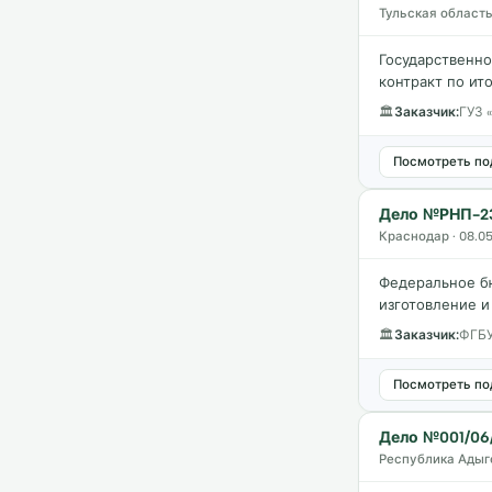
Тульская область 
Государственно
контракт по ит
🏛
Заказчик:
ГУЗ 
Посмотреть по
Дело №РНП-23
Краснодар · 08.0
Федеральное б
изготовление и
🏛
Заказчик:
ФГБУ
Посмотреть по
Дело №001/06/
Республика Адыге