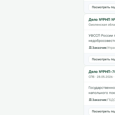
Посмотреть по
Дело №РНП №0
Смоленская облас
УФССП России 
недобросовестн
🏛
Заказчик:
Упра
Посмотреть по
Дело №РНП-7
СПб · 28.05.2026 
Государственн
напольного пок
🏛
Заказчик:
ГБДО
Посмотреть по