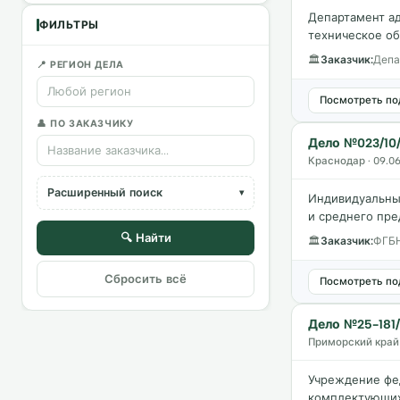
Департамент а
ФИЛЬТРЫ
техническое о
🏛
Заказчик:
Депа
📍 РЕГИОН ДЕЛА
Посмотреть по
👤 ПО ЗАКАЗЧИКУ
Дело №023/10/
Краснодар · 09.06
Расширенный поиск
▾
Индивидуальный
и среднего пре
ЗАКОН
🔍 Найти
🏛
Заказчик:
ФГБН
Сбросить всё
Посмотреть по
ТИП ОРГАНА
Дело №25-181
Приморский край 
🏭 ОТРАСЛЬ (ОКПД2)
Учреждение фе
комплектующих