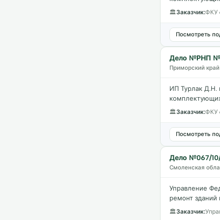
КАТЕГОРИЯ НАРУШЕНИЯ
🏛
Заказчик:
ФКУ 
Посмотреть по
ИТОГ ДЕЛА
Дело №РНП № 
Приморский край 
ИП Турлак Д.Н.
комплектующих 
🏛
Заказчик:
ФКУ 
Посмотреть по
Дело №067/10
Смоленская облас
Управление Фе
ремонт зданий 
🏛
Заказчик:
Упра