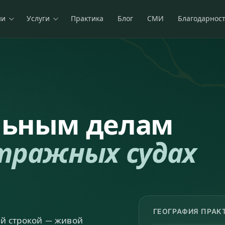
ии
Услуги
Практика
Блог
СМИ
Благодарнос
льным делам
тражных судах
ГЕОГРАФИЯ ПРАК
ой строкой — живой