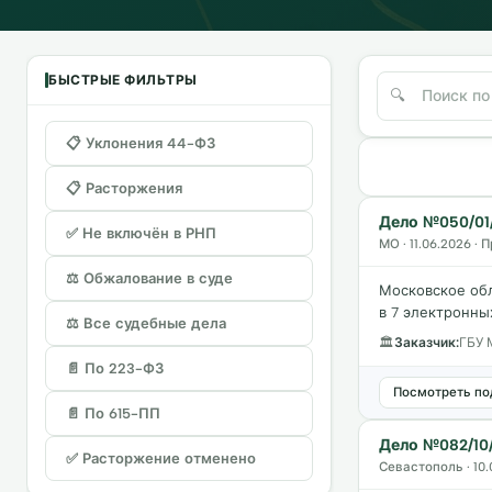
БЫСТРЫЕ ФИЛЬТРЫ
📋 Уклонения 44-ФЗ
📋 Расторжения
Дело №050/01/
✅ Не включён в РНП
МО · 11.06.2026 
⚖️ Обжалование в суде
Московское об
в 7 электронны
⚖️ Все судебные дела
🏛
Заказчик:
ГБУ 
📄 По 223-ФЗ
Посмотреть по
📄 По 615-ПП
Дело №082/10/
✅ Расторжение отменено
Севастополь · 10.