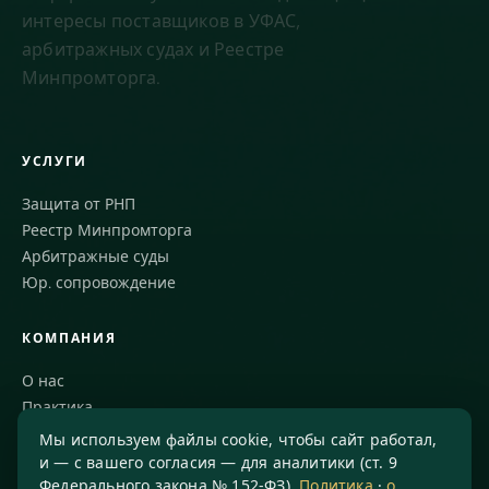
интересы поставщиков в УФАС,
арбитражных судах и Реестре
Минпромторга.
УСЛУГИ
Защита от РНП
Реестр Минпромторга
Арбитражные суды
Юр. сопровождение
КОМПАНИЯ
О нас
Практика
Блог
Мы используем файлы cookie, чтобы сайт работал,
Команда
и — с вашего согласия — для аналитики (ст. 9
Федерального закона № 152-ФЗ).
Политика
·
о
СМИ о нас