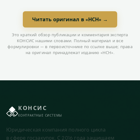
Читать оригинал в «НСН» →
Это краткий обзор публикации и комментария эксперта
КОНСИС нашими словами. Полный материал и все
формулировки — в первоисточнике по ссылке выше; права
на оригинал принадлежат изданию «НСН».
КОНСИС
КОНТРАКТНЫЕ СИСТЕМЫ
Юридическая компания полного цикла
в сфере госзакупок. С 2016 года защищаем