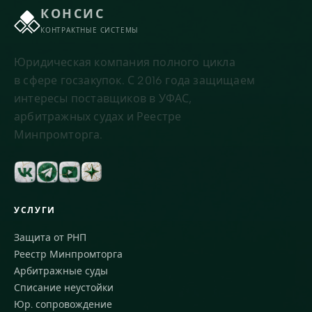
КОНСИС
КОНТРАКТНЫЕ СИСТЕМЫ
Юридическая компания полного цикла
в сфере госзакупок. С 2016 года защищаем
интересы поставщиков в УФАС,
арбитражных судах и Реестре
Минпромторга.
УСЛУГИ
Защита от РНП
Реестр Минпромторга
Арбитражные суды
Списание неустойки
Юр. сопровождение