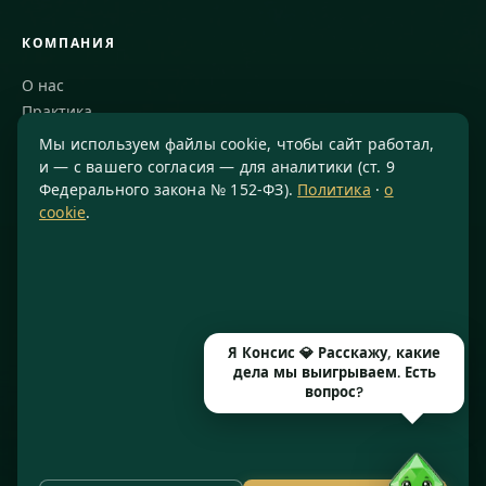
КОМПАНИЯ
О нас
Практика
Блог
Мы используем файлы cookie, чтобы сайт работал,
Команда
и — с вашего согласия — для аналитики (ст. 9
Федерального закона № 152-ФЗ).
Политика
·
о
Благодарности
cookie
.
КОНТАКТЫ
8 800 234-77-23
info@konsis.ru
Москва, Варшавское шоссе, д. 1А, помещение 14/7
Я Консис 💎 Расскажу, какие
Пн–Пт · 9:00–20:00
дела мы выигрываем. Есть
вопрос?
© 2016–2026 ООО «КОНСИС» · ИНН 7724372334 · КПП 772601001