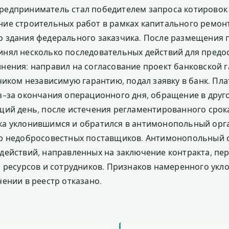
едприниматель стал победителем запроса котировок 
ие строительных работ в рамках капитального ремон
 здания федерального заказчика. После размещения 
нял несколько последовательных действий для предо
нения: направил на согласование проект банковской г
чиком независимую гарантию, подал заявку в банк. Пл
з-за окончания операционного дня, обращение в друг
щий день, после истечения регламентированного срока
а уклонившимся и обратился в антимонопольный орга
р недобросовестных поставщиков. Антимонопольный 
действий, направленных на заключение контракта, пер
и ресурсов и сотрудников. Признаков намеренного укл
ении в реестр отказано.