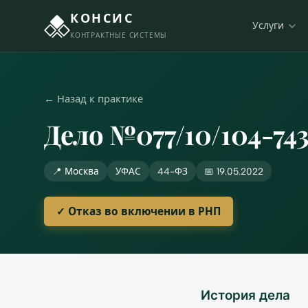
КОНСИС
Услуги
КОНТРАКТНЫЕ СИСТЕМЫ
← Назад к практике
Дело №077/10/104-74
📍 Москва
УФАС
44-ФЗ
📅 19.05.2022
✓ Отказ во включении в РНП
История дела