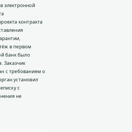
в электронной
та
проекта контракта
ставления
арантии,
атёж в первом
ой банк было
. Заказчик
н с требованием о
орган установил
еписку с
онения не