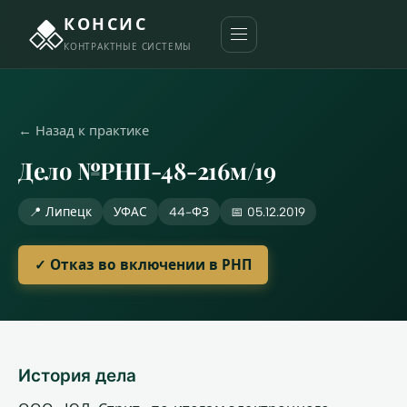
КОНСИС
КОНТРАКТНЫЕ СИСТЕМЫ
← Назад к практике
Дело №РНП-48-216м/19
📍 Липецк
УФАС
44-ФЗ
📅 05.12.2019
✓ Отказ во включении в РНП
История дела