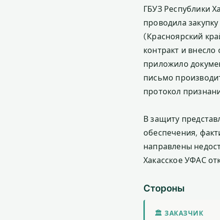
ГБУЗ Республики Х
проводила закупку
(Красноярский кра
контракт и внесло
приложило докумен
письмо производит
протокол признан
В защиту представ
обеспечения, факти
направлены недост
Хакасское УФАС от
Стороны
🏛 ЗАКАЗЧИК