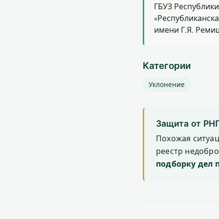
ГБУЗ Республики
«Республиканска
имени Г.Я. Реми
Категории
Уклонение
Защита от РН
Похожая ситуа
реестр недобр
подборку дел 