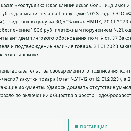
акасия «Республиканская клиническая больница имени 
 губок для мытья тела на 1 полугодие 2023 года. ООО 
й) предложило цену на 30,50% ниже НМЦК; 20.01.2023
 обеспечение 1 836 руб. платёжным поручением №21, од
ты антидемпингового обоснования по ч. 9 ст. 37 Зако
еля и подтверждение наличия товара. 24.01.2023 зака
ия уклонившимся.
лены доказательства своевременного подписания конт
ческой закупки товара (счёт №УТ-12 от 12.01.2023), а 2
ающие документы. Удалось доказать отсутствие умысл
казало во включении общества в реестр недобросовес
🏢 ПОСТАВЩИК