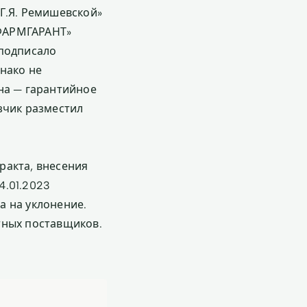
Г.Я. Ремишевской»
«ФАРМГАРАНТ»
 подписало
нако не
на — гарантийное
зчик разместил
ракта, внесения
4.01.2023
а на уклонение.
тных поставщиков.