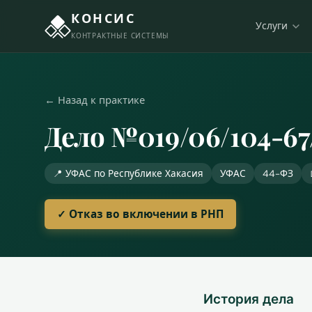
КОНСИС
Услуги
КОНТРАКТНЫЕ СИСТЕМЫ
← Назад к практике
Дело №019/06/104-67
📍 УФАС по Республике Хакасия
УФАС
44-ФЗ
✓ Отказ во включении в РНП
История дела