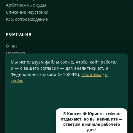
Арбитражные суды
Списание неустойки
Юр. сопровождение
КОМПАНИЯ
О нас
Практика
Блог
Мы используем файлы cookie, чтобы сайт работал,
Команда
и — с вашего согласия — для аналитики (ст. 9
Федерального закона № 152-ФЗ).
Политика
·
о
Благодарности
cookie
.
КОНТАКТЫ
8 800 234-77-23
info@konsis.ru
Я Консис 💎 Юристы сейчас
Москва, Варшавское шоссе, д. 1А, помещение 14/7
отдыхают, но вы напишите —
Пн–Пт · 9:00–20:00
ответим в начале рабочего
дня!