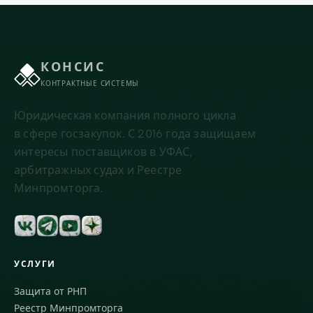
КОНСИС
КОНТРАКТНЫЕ СИСТЕМЫ
Юридическая компания полного цикла
в сфере госзакупок. С 2016 года защищаем
интересы поставщиков в УФАС,
арбитражных судах и Реестре
Минпромторга.
УСЛУГИ
Защита от РНП
Реестр Минпромторга