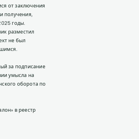
ся от заключения
и получения,
2025 годы.
чик разместил
ект не был
вшимся.
ный за подписание
вии умысла на
нского оборота по
лон» в реестр