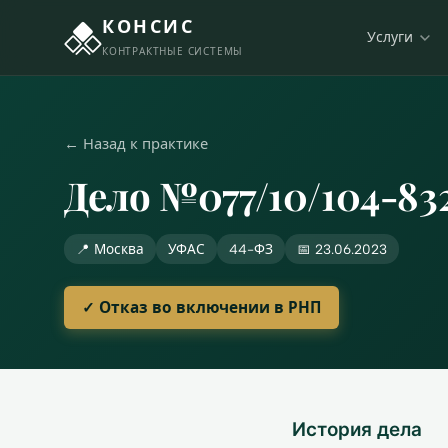
КОНСИС
Услуги
КОНТРАКТНЫЕ СИСТЕМЫ
← Назад к практике
Дело №077/10/104-83
📍 Москва
УФАС
44-ФЗ
📅 23.06.2023
✓ Отказ во включении в РНП
История дела