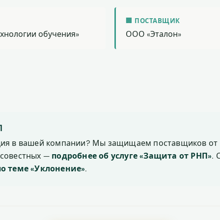
🏢 ПОСТАВЩИК
ехнологии обучения»
ООО «Эталон»
П
ция в вашей компании? Мы защищаем поставщиков от 
осовестных —
подробнее об услуге «Защита от РНП»
.
по теме «Уклонение»
.