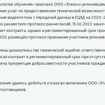
ологии обучения» признало ООО «Эталон» уклонившим
ание услуг по предоставлению технической возможност
ния видеопотока с передачей данных в ЕЦХД на 2023–
во разместило протокол разногласий, 15.06.2023 заказ
кт контракта, однако в регламентированный срок про
.2023 размещён протокол признания участника уклони
лены доказательства технической ошибки: ответствен
исал контракт в регламентированный срок при отсутст
ена презумпция добросовестности участников гражда
рения удалось добиться отказа во включении ООО «Эта
 поставщиков.