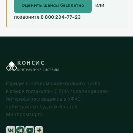
или
Оценить шансы бесплатно
позвоните
8 800 234-77-23
КОНСИС
КОНТРАКТНЫЕ СИСТЕМЫ
Юридическая компания полного цикла
в сфере госзакупок. С 2016 года защищаем
интересы поставщиков в УФАС,
арбитражных судах и Реестре
Минпромторга.