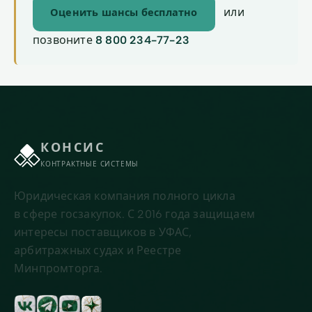
или
Оценить шансы бесплатно
позвоните
8 800 234-77-23
КОНСИС
КОНТРАКТНЫЕ СИСТЕМЫ
Юридическая компания полного цикла
в сфере госзакупок. С 2016 года защищаем
интересы поставщиков в УФАС,
арбитражных судах и Реестре
Минпромторга.