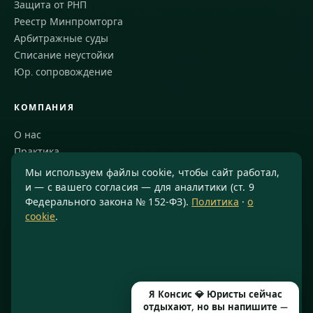
Защита от РНП
Реестр Минпромторга
Арбитражные суды
Списание неустойки
Юр. сопровождение
КОМПАНИЯ
О нас
Практика
Блог
Мы используем файлы cookie, чтобы сайт работал,
Команда
и — с вашего согласия — для аналитики (ст. 9
Федерального закона № 152-ФЗ).
Политика
·
о
Благодарности
cookie
.
КОНТАКТЫ
8 800 234-77-23
info@konsis.ru
Я Консис 💎 Юристы сейчас
Москва, Варшавское шоссе, д. 1А, помещение 14/7
отдыхают, но вы напишите —