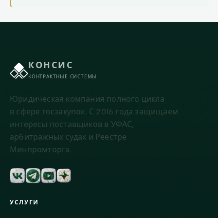
КОНСИС
КОНТРАКТНЫЕ СИСТЕМЫ
Юридическая компания полного цикла
в сфере госзакупок. С 2016 года защищаем
интересы поставщиков в УФАС,
арбитражных судах и Реестре
Минпромторга.
УСЛУГИ