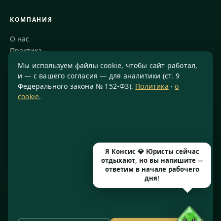
КОМПАНИЯ
О нас
Практика
Блог
Мы используем файлы cookie, чтобы сайт работал,
Команда
и — с вашего согласия — для аналитики (ст. 9
Федерального закона № 152-ФЗ).
Политика
·
о
Благодарности
cookie
.
КОНТАКТЫ
8 800 234-77-23
info@konsis.ru
Я Консис 💎 Юристы сейчас
Москва, Варшавское шоссе, д. 1А, помещение 14/7
отдыхают, но вы напишите —
Пн–Пт · 9:00–20:00
ответим в начале рабочего
дня!
© 2016–2026 ООО «КОНСИС» · ИНН 7724372334 · КПП 772601001