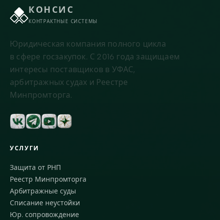
КОНСИС
КОНТРАКТНЫЕ СИСТЕМЫ
Юридическая компания полного цикла
в сфере госзакупок. С 2016 года защищаем
интересы поставщиков в УФАС,
арбитражных судах и Реестре
Минпромторга.
УСЛУГИ
Защита от РНП
Реестр Минпромторга
Арбитражные суды
Списание неустойки
Юр. сопровождение