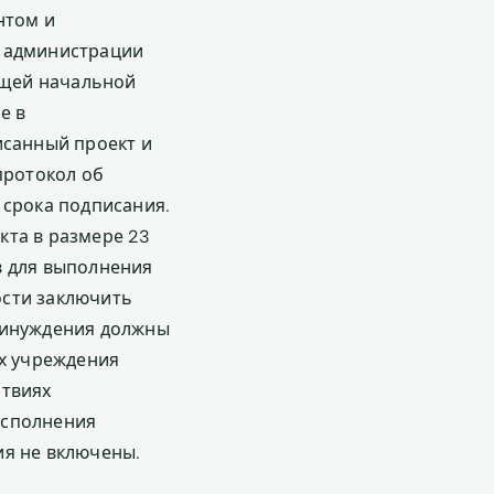
нтом и
а администрации
бщей начальной
е в
исанный проект и
протокол об
 срока подписания.
кта в размере 23
в для выполнения
ости заключить
принуждения должны
ях учреждения
ствиях
исполнения
ия не включены.