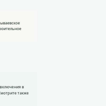
зываевское
роительное
включения в
 Смотрите также