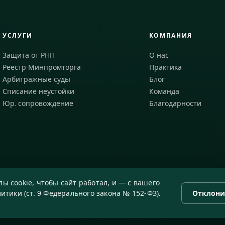
УСЛУГИ
КОМПАНИЯ
Защита от РНП
О нас
Реестр Минпромторга
Практика
Арбитражные суды
Блог
Списание неустойки
Команда
Юр. сопровождение
Благодарности
ы cookie, чтобы сайт работал, и — с вашего
итики (ст. 9 Федерального закона № 152-ФЗ).
Отклони
 · ОГРН 1167746646297 · Рег. № 77071/77 от 14.05.2026