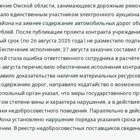
ение Омской области, занимающееся дорожным ремо
тало единственным участником электронного аукцион
айона на зимнее содержание автомобильных дорог о
ублей. После публикации проекта контракта учреждени
й срок (по 26 августа 2025 года) не разместило подп
беспечение исполнения; 27 августа заказчик составил 
ой стала ошибка ответственного сотрудника в расчёте
 августа перечислило обеспечение исполнения контра
тавило доказательства наличия материальных ресурсо
содержанию дорог, направило ходатайство о возможн
опольный орган указал, что меры государственного 
том степени вины и характера нарушения, а в действи
аки недобросовестного поведения. Параллельно в дей
она установлено нарушение порядка указания срока 
ении. В реестр недобросовестных поставщиков сведен