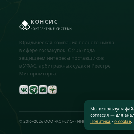
КОНСИС
КОНТРАКТНЫЕ СИСТЕМЫ
Юридическая компания полного цикла
в сфере госзакупок. С 2016 года
защищаем интересы поставщиков
в УФАС, арбитражных судах и Реестре
Минпромторга.
Мы используем файл
согласия — для анал
Политика
·
о cookie
.
© 2016–2026 ООО «КОНСИС» · ИНН 7724372334 · КПП 772601001