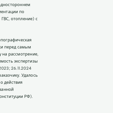
 одностороннем
ментации по
ГВС, отопление) с
топографическая
ски перед самым
у на рассмотрение,
имость экспертизы
023; 26.11.2024
аказчику. Удалось
ло действия
ванной
онституции РФ).