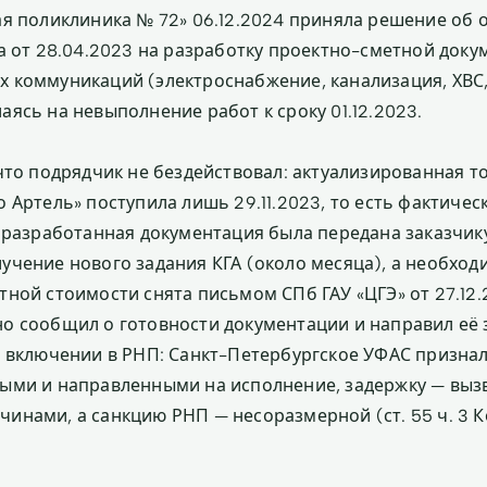
ая поликлиника № 72» 06.12.2024 приняла решение об
та от 28.04.2023 на разработку проектно-сметной доку
 коммуникаций (электроснабжение, канализация, ХВС, 
ясь на невыполнение работ к сроку 01.12.2023.
 что подрядчик не бездействовал: актуализированная 
 Артель» поступила лишь 29.11.2023, то есть фактиче
3 разработанная документация была передана заказчик
учение нового задания КГА (около месяца), а необход
ной стоимости снята письмом СПб ГАУ «ЦГЭ» от 27.12.2
о сообщил о готовности документации и направил её з
о включении в РНП: Санкт-Петербургское УФАС призна
ыми и направленными на исполнение, задержку — выз
инами, а санкцию РНП — несоразмерной (ст. 55 ч. 3 К