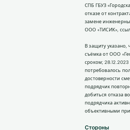
СПБ ГБУЗ «Городск
отказе от контрак
замене инженерных
ООО «ТИСИК», ссыла
В защиту указано,
съёмка от ООО «Гео
сроком; 28.12.202
потребовалось пол
достоверности смет
подрядчик повторн
добиться отказа в
подрядчика активн
объективными прич
Стороны