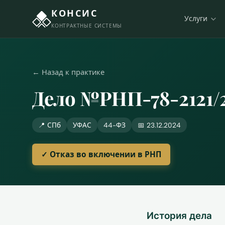
КОНСИС
Услуги
КОНТРАКТНЫЕ СИСТЕМЫ
← Назад к практике
Дело №РНП-78-2121/
📍 СПб
УФАС
44-ФЗ
📅 23.12.2024
✓ Отказ во включении в РНП
История дела