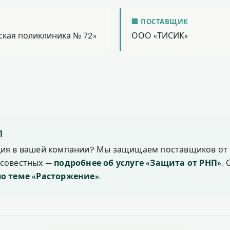
🏢 ПОСТАВЩИК
ская поликлиника № 72»
ООО «ТИСИК»
П
ция в вашей компании? Мы защищаем поставщиков от 
осовестных —
подробнее об услуге «Защита от РНП»
.
по теме «Расторжение»
.