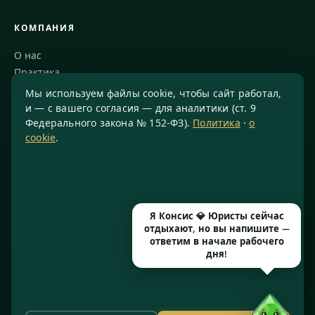
КОМПАНИЯ
О нас
Практика
Блог
Мы используем файлы cookie, чтобы сайт работал,
Команда
и — с вашего согласия — для аналитики (ст. 9
Федерального закона № 152-ФЗ).
Политика
·
о
Благодарности
cookie
.
КОНТАКТЫ
8 800 234-77-23
info@konsis.ru
Я Консис 💎 Юристы сейчас
Москва, Варшавское шоссе, д. 1А, помещение 14/7
отдыхают, но вы напишите —
Пн–Пт · 9:00–20:00
ответим в начале рабочего
дня!
© 2016–2026 ООО «КОНСИС» · ИНН 7724372334 · КПП 772601001