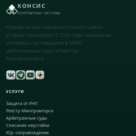
КОНСИС
КОНТРАКТНЫЕ СИСТЕМЫ
Юридическая компания полного цикла
в сфере госзакупок. С 2016 года защищаем
интересы поставщиков в УФАС,
арбитражных судах и Реестре
Минпромторга.
УСЛУГИ
Защита от РНП
Реестр Минпромторга
Арбитражные суды
Списание неустойки
Юр. сопровождение