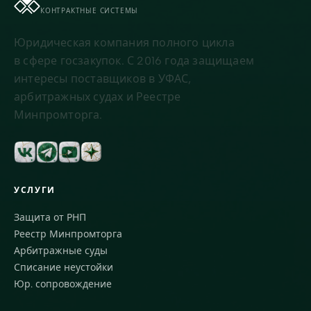
КОНТРАКТНЫЕ СИСТЕМЫ
Юридическая компания полного цикла
в сфере госзакупок. С 2016 года защищаем
интересы поставщиков в УФАС,
арбитражных судах и Реестре
Минпромторга.
УСЛУГИ
Защита от РНП
Реестр Минпромторга
Арбитражные суды
Списание неустойки
Юр. сопровождение