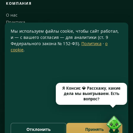
КОМПАНИЯ
О нас
Практика
Блог
Мы используем файлы cookie, чтобы сайт работал,
Команда
и — с вашего согласия — для аналитики (ст. 9
Федерального закона № 152-ФЗ).
Политика
·
о
Благодарности
cookie
.
КОНТАКТЫ
8 800 234-77-23
info@konsis.ru
Москва, Варшавское шоссе, д. 1А, помещение 14/7
Я Консис 💎 Расскажу, какие
Пн–Пт · 9:00–20:00
дела мы выигрываем. Есть
вопрос?
© 2016–2026 ООО «КОНСИС» · ИНН 7724372334 · КПП 772601001
· ОГРН 1167746646297 · Рег. № 77071/77 от 14.05.2026
Отклонить
Принять