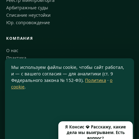
Реестр Минпромторга
Арбитражные суды
Списание неустойки
Юр. сопровождение
КОМПАНИЯ
О нас
Практика
Блог
Мы используем файлы cookie, чтобы сайт работал,
Команда
и — с вашего согласия — для аналитики (ст. 9
Федерального закона № 152-ФЗ).
Политика
·
о
Благодарности
cookie
.
КОНТАКТЫ
8 800 234-77-23
info@konsis.ru
Москва, Варшавское шоссе, д. 1А, помещение 14/7
Я Консис 💎 Расскажу, какие
Пн–Пт · 9:00–20:00
дела мы выигрываем. Есть
вопрос?