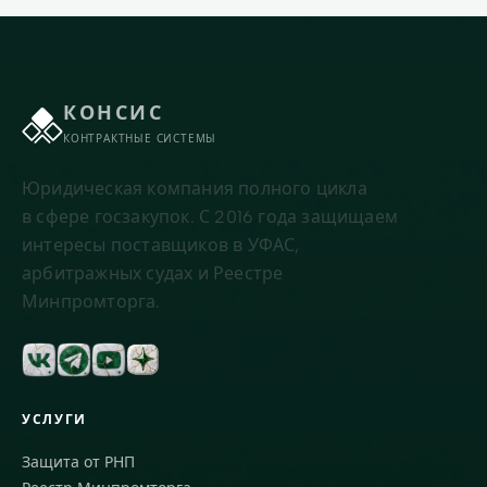
КОНСИС
КОНТРАКТНЫЕ СИСТЕМЫ
Юридическая компания полного цикла
в сфере госзакупок. С 2016 года защищаем
интересы поставщиков в УФАС,
арбитражных судах и Реестре
Минпромторга.
УСЛУГИ
Защита от РНП