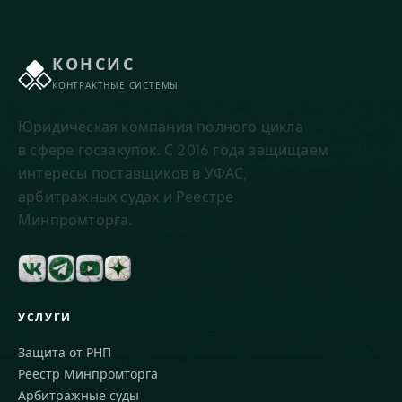
КОНСИС
КОНТРАКТНЫЕ СИСТЕМЫ
Юридическая компания полного цикла
в сфере госзакупок. С 2016 года защищаем
интересы поставщиков в УФАС,
арбитражных судах и Реестре
Минпромторга.
УСЛУГИ
Защита от РНП
Реестр Минпромторга
Арбитражные суды