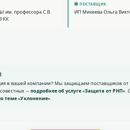
🏢 ПОСТАВЩИК
1 им. профессора С.В.
ИП Михеева Ольга Вик
З КК
П
ция в вашей компании? Мы защищаем поставщиков от 
осовестных —
подробнее об услуге «Защита от РНП»
.
по теме «Уклонение»
.