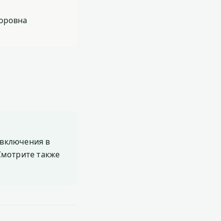
торовна
включения в
 Смотрите также