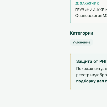
🏛 ЗАКАЗЧИК
ГБУЗ «НИИ-ККБ №
Очаповского» М
Категории
Уклонение
Защита от РН
Похожая ситуа
реестр недобр
подборку дел 