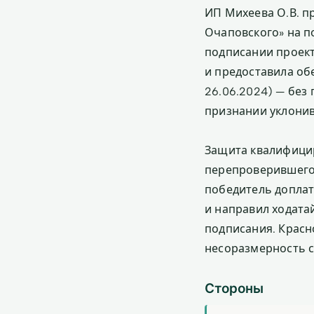
ИП Михеева О.В. п
Очаповского» на по
подписании проект
и предоставила об
26.06.2024) — без 
признании уклони
Защита квалифицир
перепроверившего 
победитель доплат
и направил ходата
подписания. Красн
несоразмерность с
Стороны