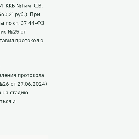
-ККБ №1 им. С.В.
0,21 руб.). При
 по ст. 37 44-ФЗ
ние №25 от
ставил протокол о
е
вления протокола
26 от 27.06.2024)
а на стадию
ться и