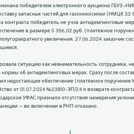
ризнана победителем электронного аукциона ГБУЗ «НИИ
ставку запасных частей для газонокосилки (НМЦК 33 56
а контракта победитель не учла антидемпинговые меры
еспечение в размере 3 356,02 руб. (платёжное поруче
полуторакратного увеличения. 27.06.2024 заказчик со
вшимся.
овала ситуацию как невнимательность сотрудника, н
нормы об антидемпинговых мерах. Сразу после соста
ил недостающее обеспечение (платёжное поручение №
йство от 01.07.2024 №23810-ЭП/24 о возврате контракт
одарское УФАС признало отсутствие намерения уклони
анкции — во включении в РНП отказано.