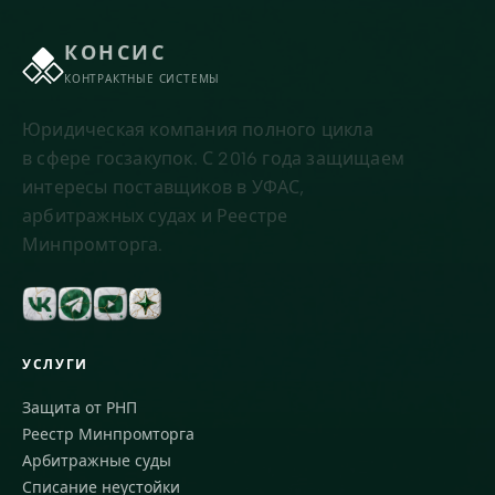
КОНСИС
КОНТРАКТНЫЕ СИСТЕМЫ
Юридическая компания полного цикла
в сфере госзакупок. С 2016 года защищаем
интересы поставщиков в УФАС,
арбитражных судах и Реестре
Минпромторга.
УСЛУГИ
Защита от РНП
Реестр Минпромторга
Арбитражные суды
Списание неустойки