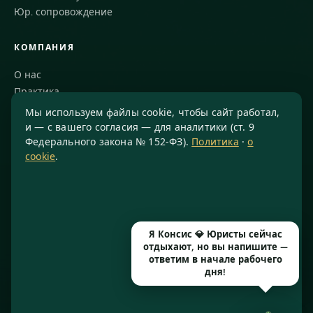
Юр. сопровождение
КОМПАНИЯ
О нас
Практика
Блог
Мы используем файлы cookie, чтобы сайт работал,
Команда
и — с вашего согласия — для аналитики (ст. 9
Федерального закона № 152-ФЗ).
Политика
·
о
Благодарности
cookie
.
КОНТАКТЫ
8 800 234-77-23
info@konsis.ru
Я Консис 💎 Юристы сейчас
Москва, Варшавское шоссе, д. 1А, помещение 14/7
отдыхают, но вы напишите —
Пн–Пт · 9:00–20:00
ответим в начале рабочего
дня!