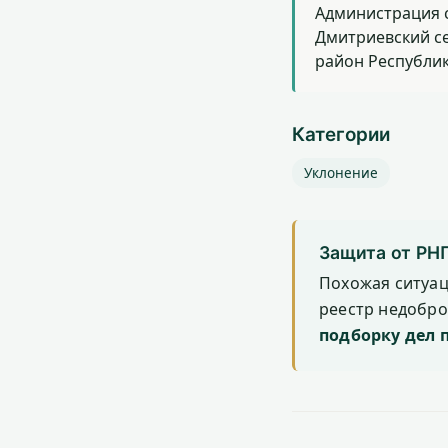
Администрация 
Дмитриевский с
район Республи
Категории
Уклонение
Защита от РН
Похожая ситуа
реестр недобр
подборку дел 