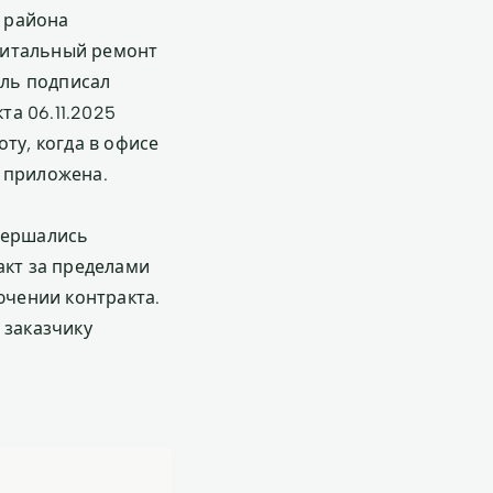
 района
питальный ремонт
ель подписал
та 06.11.2025
ту, когда в офисе
а приложена.
овершались
акт за пределами
ючении контракта.
 заказчику