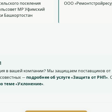
сельского поселения
ООО «Ремонтстройресу
ельсовет МР Уфимский
ки Башкортостан
П
ция в вашей компании? Мы защищаем поставщиков от 
осовестных —
подробнее об услуге «Защита от РНП»
.
по теме «Уклонение»
.