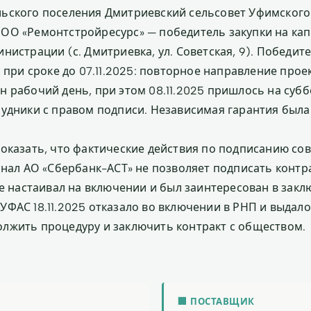
ьского поселения Дмитриевский сельсовет Уфимского
ОО «Ремонтстройресурс» — победитель закупки на ка
нистрации (с. Дмитриевка, ул. Советская, 9). Победит
5 при сроке до 07.11.2025: повторное направление проек
 рабочий день, при этом 08.11.2025 пришлось на суббо
рудники с правом подписи. Независимая гарантия был
показать, что фактические действия по подписанию с
ионал АО «Сбербанк-АСТ» не позволяет подписать контр
не настаивал на включении и был заинтересован в закл
УФАС 18.11.2025 отказало во включении в РНП и выдало
лжить процедуру и заключить контракт с обществом.
🏢 ПОСТАВЩИК