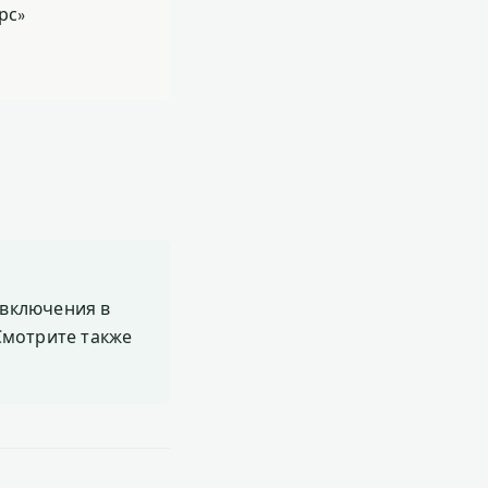
рс»
включения в
 Смотрите также