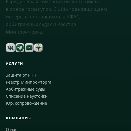
Юридическая компания полного цикла
в сфере госзакупок. С 2016 года защищаем
интересы поставщиков в УФАС,
арбитражных судах и Реестре
Минпромторга.
УСЛУГИ
Защита от РНП
Реестр Минпромторга
Арбитражные суды
Списание неустойки
Юр. сопровождение
КОМПАНИЯ
О нас