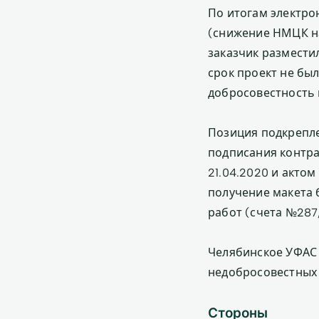
По итогам электро
(снижение НМЦК на
заказчик размести
срок проект не бы
добросовестность п
Позиция подкрепле
подписания контра
21.04.2020 и акто
получение макета 
работ (счета №287, 
Челябинское УФАС 
недобросовестных
Стороны