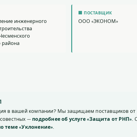
🏢 ПОСТАВЩИК
ление инженерного
ООО «ЭКОНОМ»
троительства
Чесменского
 района
П
ция в вашей компании? Мы защищаем поставщиков от 
осовестных —
подробнее об услуге «Защита от РНП»
.
по теме «Уклонение»
.