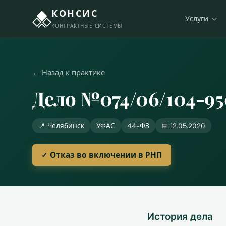
КОНСИС
Услуги
КОНТРАКТНЫЕ СИСТЕМЫ
← Назад к практике
Дело №074/06/104-9
📍 Челябинск
УФАС
44-ФЗ
📅 12.05.2020
✓ Отказ во включении в РНП
История дела