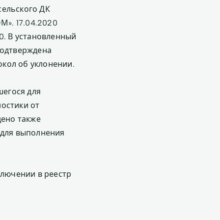
сельского ДК
». 17.04.2020
0. В установленный
подтверждена
окол об уклонении.
шегося для
ностики от
дено также
 для выполнения
ключении в реестр