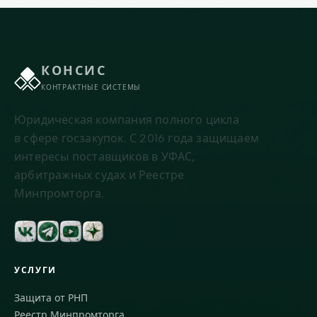
КОНСИС
КОНТРАКТНЫЕ СИСТЕМЫ
Юридическая компания полного цикла
в сфере госзакупок. С 2016 года защищаем
интересы поставщиков в УФАС,
арбитражных судах и Реестре
Минпромторга.
УСЛУГИ
Защита от РНП
Реестр Минпромторга