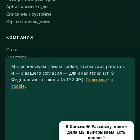
Арбитражные суды
Списание неустойки
Юр. сопровождение
КОМПАНИЯ
О нас
Практика
Блог
Мы используем файлы cookie, чтобы сайт работал,
Команда
и — с вашего согласия — для аналитики (ст. 9
Федерального закона № 152-ФЗ).
Политика
·
о
Благодарности
cookie
.
КОНТАКТЫ
8 800 234-77-23
info@konsis.ru
Москва, Варшавское шоссе, д. 1А, помещение 14/7
Я Консис 💎 Расскажу, какие
Пн–Пт · 9:00–20:00
дела мы выигрываем. Есть
вопрос?