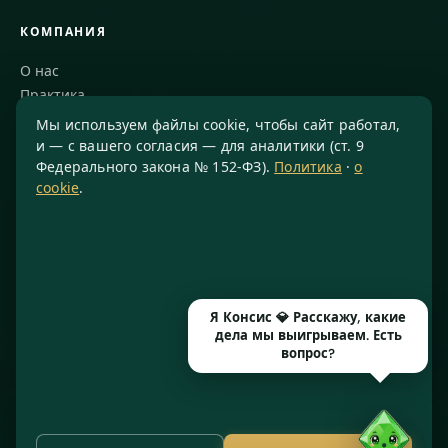
КОМПАНИЯ
О нас
Практика
Блог
Мы используем файлы cookie, чтобы сайт работал,
Команда
и — с вашего согласия — для аналитики (ст. 9
Федерального закона № 152-ФЗ).
Политика
·
о
Благодарности
cookie
.
КОНТАКТЫ
8 800 234-77-23
info@konsis.ru
Москва, Варшавское шоссе, д. 1А, помещение 14/7
Я Консис 💎 Расскажу, какие
Пн–Пт · 9:00–20:00
дела мы выигрываем. Есть
вопрос?
© 2016–2026 ООО «КОНСИС» · ИНН 7724372334 · КПП 772601001