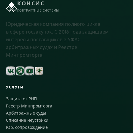
КОНСИС
КОНТРАКТНЫЕ СИСТЕМЫ
Юридическая компания полного цикла
в сфере госзакупок. С 2016 года защищаем
интересы поставщиков в УФАС,
арбитражных судах и Реестре
Минпромторга.
УСЛУГИ
Защита от РНП
Реестр Минпромторга
Арбитражные суды
Списание неустойки
Юр. сопровождение