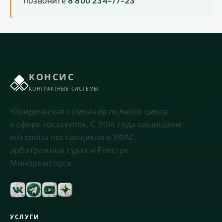
позвоните
8 800 234-77-23
КОНСИС
КОНТРАКТНЫЕ СИСТЕМЫ
Юридическая компания полного цикла
в сфере госзакупок. С 2016 года защищаем
интересы поставщиков в УФАС,
арбитражных судах и Реестре
Минпромторга.
УСЛУГИ