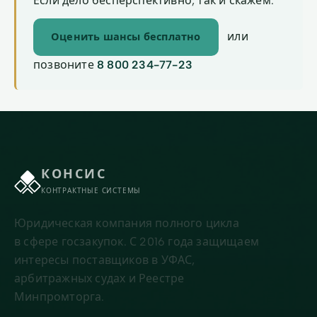
Если дело бесперспективно, так и скажем.
или
Оценить шансы бесплатно
позвоните
8 800 234-77-23
КОНСИС
КОНТРАКТНЫЕ СИСТЕМЫ
Юридическая компания полного цикла
в сфере госзакупок. С 2016 года защищаем
интересы поставщиков в УФАС,
арбитражных судах и Реестре
Минпромторга.