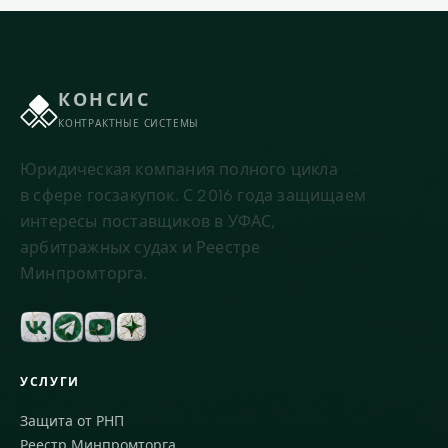
КОНСИС
КОНТРАКТНЫЕ СИСТЕМЫ
Юридическая компания полного цикла
в сфере госзакупок. С 2016 года защищаем
интересы поставщиков в УФАС,
арбитражных судах и Реестре
Минпромторга.
УСЛУГИ
Защита от РНП
Реестр Минпромторга