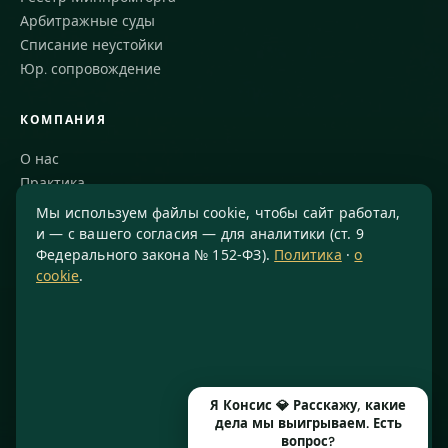
Арбитражные суды
Списание неустойки
Юр. сопровождение
КОМПАНИЯ
О нас
Практика
Блог
Мы используем файлы cookie, чтобы сайт работал,
Команда
и — с вашего согласия — для аналитики (ст. 9
Федерального закона № 152-ФЗ).
Политика
·
о
Благодарности
cookie
.
КОНТАКТЫ
8 800 234-77-23
info@konsis.ru
Москва, Варшавское шоссе, д. 1А, помещение 14/7
Я Консис 💎 Расскажу, какие
Пн–Пт · 9:00–20:00
дела мы выигрываем. Есть
вопрос?