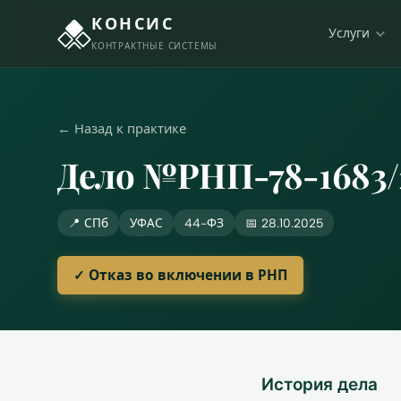
КОНСИС
Услуги
КОНТРАКТНЫЕ СИСТЕМЫ
← Назад к практике
Дело №РНП-78-1683/
📍 СПб
УФАС
44-ФЗ
📅 28.10.2025
✓ Отказ во включении в РНП
История дела