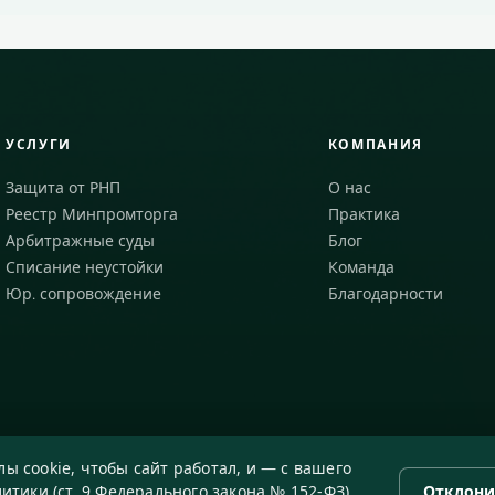
УСЛУГИ
КОМПАНИЯ
Защита от РНП
О нас
Реестр Минпромторга
Практика
Арбитражные суды
Блог
Списание неустойки
Команда
Юр. сопровождение
Благодарности
ы cookie, чтобы сайт работал, и — с вашего
итики (ст. 9 Федерального закона № 152-ФЗ).
Отклони