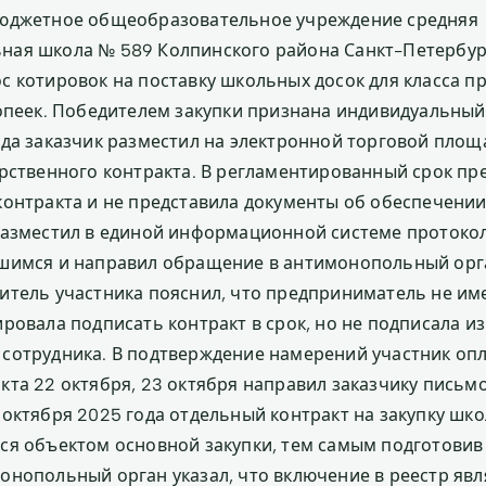
бюджетное общеобразовательное учреждение средняя
ная школа № 589 Колпинского района Санкт-Петербур
с котировок на поставку школьных досок для класса п
копеек. Победителем закупки признана индивидуальны
ода заказчик разместил на электронной торговой площ
арственного контракта. В регламентированный срок п
контракта и не представила документы об обеспечении
разместил в единой информационной системе протоко
шимся и направил обращение в антимонопольный орга
итель участника пояснил, что предприниматель не им
ровала подписать контракт в срок, но не подписала из
сотрудника. В подтверждение намерений участник оп
кта 22 октября, 23 октября направил заказчику письмо
 октября 2025 года отдельный контракт на закупку шк
ся объектом основной закупки, тем самым подготовив
онопольный орган указал, что включение в реестр явл