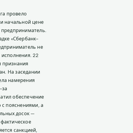
га провело
ри начальной цене
й предприниматель.
адке «Сбербанк-
редприниматель не
 исполнения. 22
л признания
н. На заседании
ела намерения
-за
латил обеспечение
 с пояснениями, а
ольных досок —
 фактическое
яется санкцией,