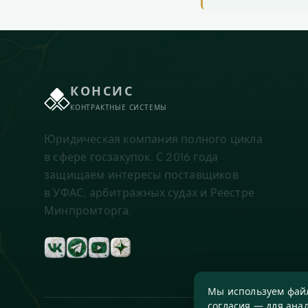
КОНСИС
КОНТРАКТНЫЕ СИСТЕМЫ
Юридическая компания полного цикла
в сфере госзакупок. С 2016 года
защищаем интересы поставщиков
в УФАС, арбитражных судах и Реестре
Минпромторга.
Мы используем файл
согласия — для анал