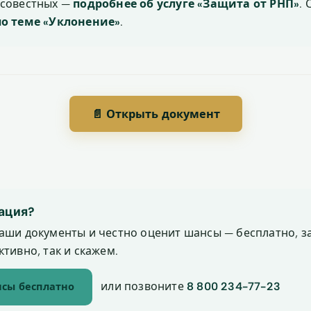
осовестных —
подробнее об услуге «Защита от РНП»
.
по теме «Уклонение»
.
📄 Открыть документ
ация?
аши документы и честно оценит шансы — бесплатно, за
тивно, так и скажем.
или позвоните
8 800 234-77-23
сы бесплатно