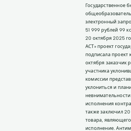
Государственное 
общеобразователь
электронный запро
51 999 рублей 99 
20 октября 2025 г
АСТ» проект госуд
подписала проект 
октября заказчик 
участника уклонив
комиссии представ
уклониться и плани
невнимательности 
исполнения контра
также заключил 20
товара, являющего
исполнение. Антим