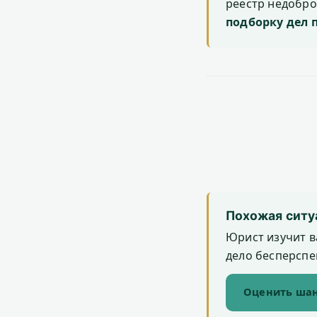
реестр недобр
подборку дел 
Похожая ситу
Юрист изучит в
дело бесперспек
Оценить шан