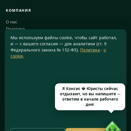
КОМПАНИЯ
О нас
Практика
Блог
Мы используем файлы cookie, чтобы сайт работал,
Команда
и — с вашего согласия — для аналитики (ст. 9
Федерального закона № 152-ФЗ).
Политика
·
о
Благодарности
cookie
.
КОНТАКТЫ
8 800 234-77-23
info@konsis.ru
Я Консис 💎 Юристы сейчас
Москва, Варшавское шоссе, д. 1А, помещение 14/7
отдыхают, но вы напишите —
Пн–Пт · 9:00–20:00
ответим в начале рабочего
дня!
© 2016–2026 ООО «КОНСИС» · ИНН 7724372334 · КПП 772601001