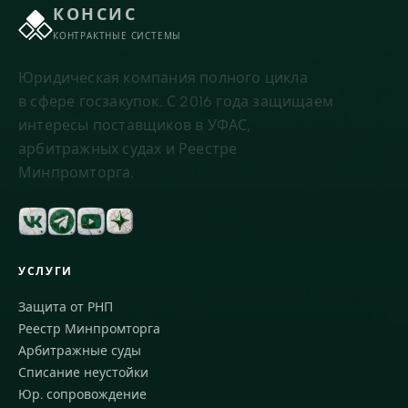
КОНСИС
КОНТРАКТНЫЕ СИСТЕМЫ
Юридическая компания полного цикла
в сфере госзакупок. С 2016 года защищаем
интересы поставщиков в УФАС,
арбитражных судах и Реестре
Минпромторга.
УСЛУГИ
Защита от РНП
Реестр Минпромторга
Арбитражные суды
Списание неустойки
Юр. сопровождение