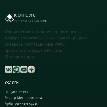
КОНСИС
КОНТРАКТНЫЕ СИСТЕМЫ
Юридическая компания полного цикла
в сфере госзакупок. С 2016 года защищаем
интересы поставщиков в УФАС,
арбитражных судах и Реестре
Минпромторга.
УСЛУГИ
Защита от РНП
Реестр Минпромторга
Арбитражные суды