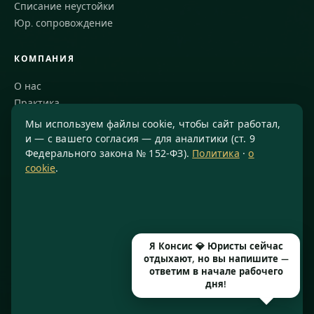
Списание неустойки
Юр. сопровождение
КОМПАНИЯ
О нас
Практика
Блог
Мы используем файлы cookie, чтобы сайт работал,
Команда
и — с вашего согласия — для аналитики (ст. 9
Федерального закона № 152-ФЗ).
Политика
·
о
Благодарности
cookie
.
КОНТАКТЫ
8 800 234-77-23
info@konsis.ru
Я Консис 💎 Юристы сейчас
Москва, Варшавское шоссе, д. 1А, помещение 14/7
отдыхают, но вы напишите —
Пн–Пт · 9:00–20:00
ответим в начале рабочего
дня!