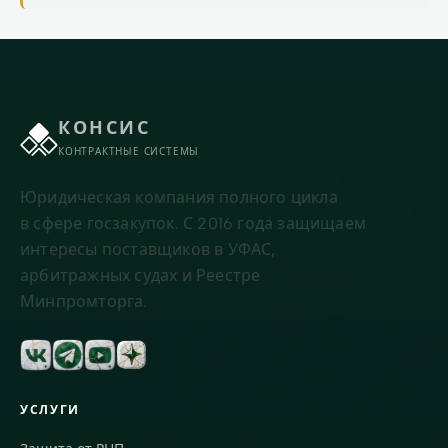
КОНСИС
КОНТРАКТНЫЕ СИСТЕМЫ
Юридическая компания полного цикла
в сфере госзакупок. С 2016 года защищаем
интересы поставщиков в УФАС,
арбитражных судах и Реестре
Минпромторга.
УСЛУГИ