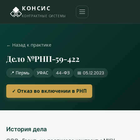
КОНСИС
КОНТРАКТНЫЕ СИСТЕМЫ
← Назад к практике
Дело №РНП-59-422
📍 Пермь
УФАС
44-ФЗ
📅 05.12.2023
✓ Отказ во включении в РНП
История дела