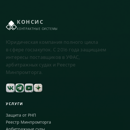
КОНСИС
КОНТРАКТНЫЕ СИСТЕМЫ
Юридическая компания полного цикла
в сфере госзакупок. С 2016 года защищаем
интересы поставщиков в УФАС,
арбитражных судах и Реестре
Минпромторга.
УСЛУГИ
Защита от РНП
Реестр Минпромторга
Арбитражные суды