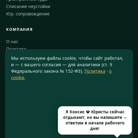
Списание неустойки
Юр. сопровождение
КОМПАНИЯ
О нас
Практика
Блог
Мы используем файлы cookie, чтобы сайт работал,
Команда
и — с вашего согласия — для аналитики (ст. 9
Федерального закона № 152-ФЗ).
Политика
·
о
Благодарности
cookie
.
КОНТАКТЫ
8 800 234-77-23
info@konsis.ru
Я Консис 💎 Юристы сейчас
Москва, Варшавское шоссе, д. 1А, помещение 14/7
отдыхают, но вы напишите —
Пн–Пт · 9:00–20:00
ответим в начале рабочего
дня!