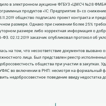
дило в электронном аукционе ФГБУЗ «ЦМСЧ №28 ФМБА
граммных продуктов «1С: Предприятие 8» со снижени
28.11.2019 общество подписало проект контракта и пред
чном размере. Однако при снижении более 25% требо
уторном размере либо корректная информация о добро
4-ФЗ. 02.12.2019 заказчик опубликовал протокол об укл
ась на том, что несоответствие документов вызвано 
лжностного лица. Был представлен реестр исполненных
бросовестность общества при участии в закупках. Уд
 УФАС во включении в РНП: несмотря на формальный ф
вить недобросовестное поведение ввиду недостатка д