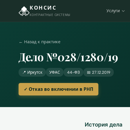
КОНСИС
Услуги
КОНТРАКТНЫЕ СИСТЕМЫ
← Назад к практике
Дело №028/1280/19
📍 Иркутск
УФАС
44-ФЗ
📅 27.12.2019
✓ Отказ во включении в РНП
История дела