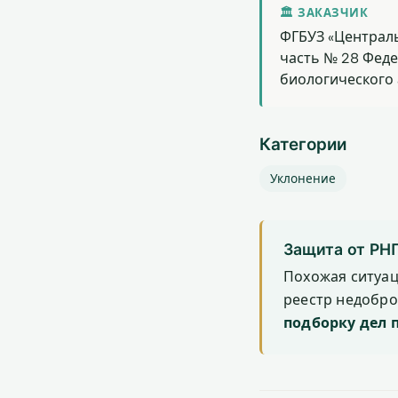
🏛 ЗАКАЗЧИК
ФГБУЗ «Централ
часть № 28 Фед
биологического 
Категории
Уклонение
Защита от РН
Похожая ситуа
реестр недобр
подборку дел 