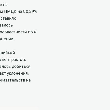
» на
ем НМЦК на 50,29%
оставило
валось
совестности по ч.
онении.
ошибкой
 контрактов,
алось добиться
акт уклонения,
оказательств не