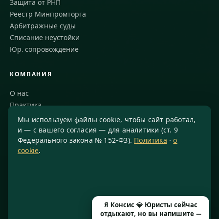
Защита от РНП
Реестр Минпромторга
Арбитражные суды
Списание неустойки
Юр. сопровождение
КОМПАНИЯ
О нас
Практика
Блог
Мы используем файлы cookie, чтобы сайт работал,
Команда
и — с вашего согласия — для аналитики (ст. 9
Федерального закона № 152-ФЗ).
Политика
·
о
Благодарности
cookie
.
КОНТАКТЫ
8 800 234-77-23
info@konsis.ru
Я Консис 💎 Юристы сейчас
Москва, Варшавское шоссе, д. 1А, помещение 14/7
отдыхают, но вы напишите —