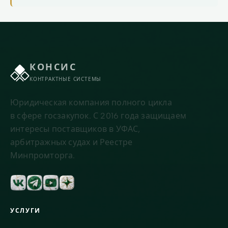
КОНСИС
КОНТРАКТНЫЕ СИСТЕМЫ
Юридическая компания полного цикла
в сфере госзакупок. С 2016 года защищаем
интересы поставщиков в УФАС,
арбитражных судах и Реестре
Минпромторга.
УСЛУГИ