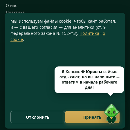
О нас
Практика
Блог
Мы используем файлы cookie, чтобы сайт работал,
Команда
и — с вашего согласия — для аналитики (ст. 9
Федерального закона № 152-ФЗ).
Политика
·
о
Благодарности
cookie
.
КОНТАКТЫ
8 800 234-77-23
info@konsis.ru
Я Консис 💎 Юристы сейчас
Москва, Варшавское шоссе, д. 1А, помещение 14/7
отдыхают, но вы напишите —
Пн–Пт · 9:00–20:00
ответим в начале рабочего
дня!
© 2016–2026 ООО «КОНСИС» · ИНН 7724372334 · КПП 772601001
· ОГРН 1167746646297 · Рег. № 77071/77 от 14.05.2026
Отклонить
Принять
Политика конфиденциальности
Cookies
·