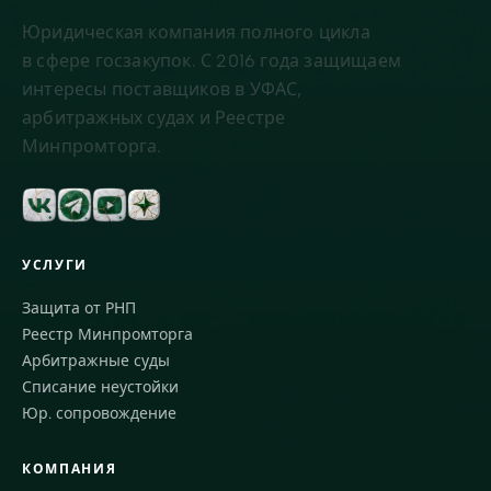
Юридическая компания полного цикла
в сфере госзакупок. С 2016 года защищаем
интересы поставщиков в УФАС,
арбитражных судах и Реестре
Минпромторга.
УСЛУГИ
Защита от РНП
Реестр Минпромторга
Арбитражные суды
Списание неустойки
Юр. сопровождение
КОМПАНИЯ