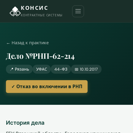
КОНСИС
КОНТРАКТНЫЕ СИСТЕМЫ
← Назад к практике
Дело №РНП-62-214
📍 Рязань
УФАС
44-ФЗ
📅 10.10.2017
✓ Отказ во включении в РНП
История дела