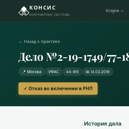
КОНСИС
Услуги
КОНТРАКТНЫЕ СИСТЕМЫ
← Назад к практике
Дело №2-19-1749/77-1
📍 Москва
УФАС
44-ФЗ
📅 14.02.2018
✓ Отказ во включении в РНП
История дела