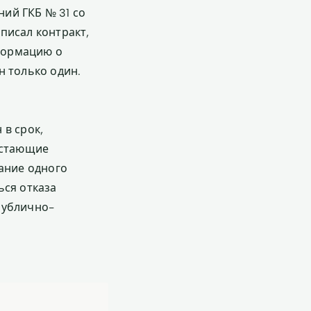
ий ГКБ № 31 со
дписал контракт,
нформацию о
н только один.
 в срок,
остающие
зание одного
ься отказа
публично-