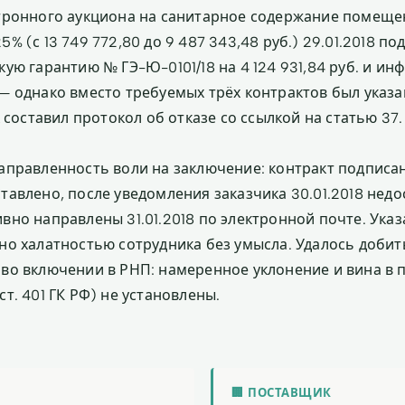
тронного аукциона на санитарное содержание помещен
% (с 13 749 772,80 до 9 487 343,48 руб.) 29.01.2018 по
кую гарантию № ГЭ-Ю-0101/18 на 4 124 931,84 руб. и и
— однако вместо требуемых трёх контрактов был указа
к составил протокол об отказе со ссылкой на статью 37.
аправленность воли на заключение: контракт подписан
тавлено, после уведомления заказчика 30.01.2018 нед
вно направлены 31.01.2018 по электронной почте. Ука
но халатностью сотрудника без умысла. Удалось добит
во включении в РНП: намеренное уклонение и вина в 
т. 401 ГК РФ) не установлены.
🏢 ПОСТАВЩИК