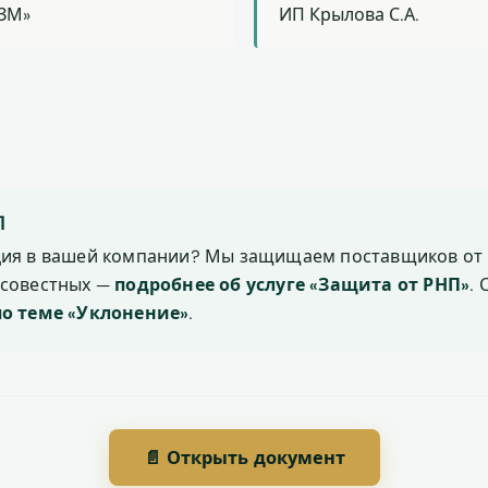
ДЗМ»
ИП Крылова С.А.
П
ция в вашей компании? Мы защищаем поставщиков от 
осовестных —
подробнее об услуге «Защита от РНП»
.
по теме «Уклонение»
.
📄 Открыть документ