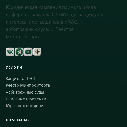
Юридическая компания полного цикла
в сфере госзакупок. С 2016 года защищаем
интересы поставщиков в УФАС,
арбитражных судах и Реестре
Минпромторга.
УСЛУГИ
Защита от РНП
Реестр Минпромторга
Арбитражные суды
Списание неустойки
Юр. сопровождение
КОМПАНИЯ