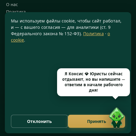
О нас
Практика
Блог
Мы используем файлы cookie, чтобы сайт работал,
Команда
и — с вашего согласия — для аналитики (ст. 9
Федерального закона № 152-ФЗ).
Политика
·
о
Благодарности
cookie
.
КОНТАКТЫ
8 800 234-77-23
info@konsis.ru
Я Консис 💎 Юристы сейчас
Москва, Варшавское шоссе, д. 1А, помещение 14/7
отдыхают, но вы напишите —
Пн–Пт · 9:00–20:00
ответим в начале рабочего
дня!
© 2016–2026 ООО «КОНСИС» · ИНН 7724372334 · КПП 772601001
· ОГРН 1167746646297 · Рег. № 77071/77 от 14.05.2026
Отклонить
Принять
Политика конфиденциальности
Cookies
·