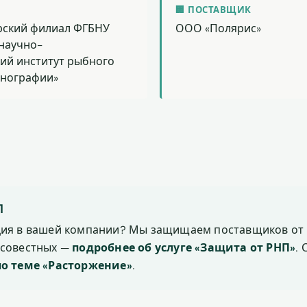
🏢 ПОСТАВЩИК
ский филиал ФГБНУ
ООО «Полярис»
научно-
ий институт рыбного
анографии»
П
ция в вашей компании? Мы защищаем поставщиков от 
осовестных —
подробнее об услуге «Защита от РНП»
.
по теме «Расторжение»
.