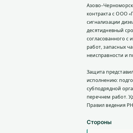
Азово-Черноморск
контракта с ООО 
сигнализации дизе
десятидневный сро
согласованного с 
работ, запасных ч
неисправности и п
Защита представи
исполнению: подго
субподрядной орга
перечнем работ. Уд
Правил ведения РН
Стороны