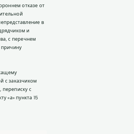
ороннем отказе от
дительной
непредставление в
дрядчиком и
ва, с перечнем
ь причину
ежащему
й с заказчиком
 переписку с
у «а» пункта 15