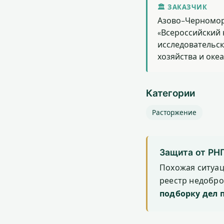
🏛 ЗАКАЗЧИК
Азово-Черномор
«Всероссийский 
исследовательск
хозяйства и оке
Категории
Расторжение
Защита от РН
Похожая ситуа
реестр недобр
подборку дел 