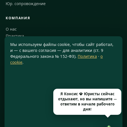
Юр. сопровождение
КОМПАНИЯ
О нас
Практика
Блог
Мы используем файлы cookie, чтобы сайт работал,
Команда
и — с вашего согласия — для аналитики (ст. 9
Федерального закона № 152-ФЗ).
Политика
·
о
Благодарности
cookie
.
КОНТАКТЫ
8 800 234-77-23
info@konsis.ru
Я Консис 💎 Юристы сейчас
Москва, Варшавское шоссе, д. 1А, помещение 14/7
отдыхают, но вы напишите —
Пн–Пт · 9:00–20:00
ответим в начале рабочего
дня!