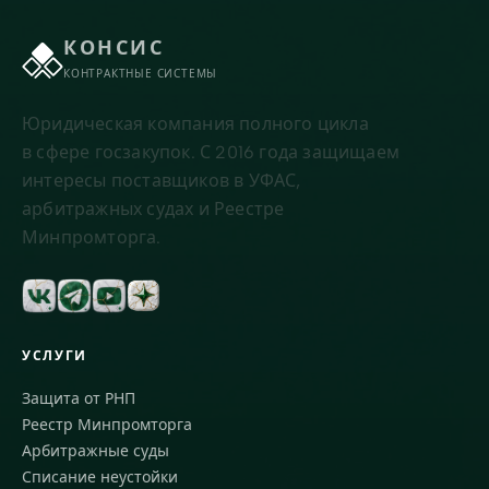
КОНСИС
КОНТРАКТНЫЕ СИСТЕМЫ
Юридическая компания полного цикла
в сфере госзакупок. С 2016 года защищаем
интересы поставщиков в УФАС,
арбитражных судах и Реестре
Минпромторга.
УСЛУГИ
Защита от РНП
Реестр Минпромторга
Арбитражные суды
Списание неустойки