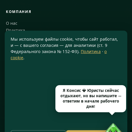
КОМПАНИЯ
О нас
Практика
Блог
Мы используем файлы cookie, чтобы сайт работал,
Команда
и — с вашего согласия — для аналитики (ст. 9
Федерального закона № 152-ФЗ).
Политика
·
о
Благодарности
cookie
.
КОНТАКТЫ
8 800 234-77-23
info@konsis.ru
Я Консис 💎 Юристы сейчас
Москва, Варшавское шоссе, д. 1А, помещение 14/7
отдыхают, но вы напишите —
Пн–Пт · 9:00–20:00
ответим в начале рабочего
дня!
© 2016–2026 ООО «КОНСИС» · ИНН 7724372334 · КПП 772601001