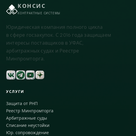
КОНСИС
КОНТРАКТНЫЕ СИСТЕМЫ
Юридическая компания полного цикла
в сфере госзакупок. С 2016 года защищаем
интересы поставщиков в УФАС,
арбитражных судах и Реестре
Минпромторга.
УСЛУГИ
Защита от РНП
Реестр Минпромторга
Арбитражные суды
Списание неустойки
Юр. сопровождение