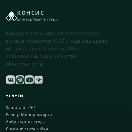
КОНСИС
КОНТРАКТНЫЕ СИСТЕМЫ
Юридическая компания полного цикла
в сфере госзакупок. С 2016 года защищаем
интересы поставщиков в УФАС,
арбитражных судах и Реестре
Минпромторга.
УСЛУГИ
Защита от РНП
Реестр Минпромторга
Арбитражные суды
Списание неустойки