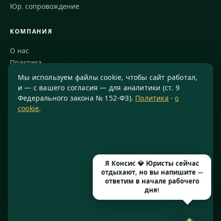
Юр. сопровождение
КОМПАНИЯ
О нас
Практика
Блог
Мы используем файлы cookie, чтобы сайт работал,
Команда
и — с вашего согласия — для аналитики (ст. 9
Федерального закона № 152-ФЗ).
Политика
·
о
Благодарности
cookie
.
КОНТАКТЫ
8 800 234-77-23
info@konsis.ru
Я Консис 💎 Юристы сейчас
Москва, Варшавское шоссе, д. 1А, помещение 14/7
отдыхают, но вы напишите —
Пн–Пт · 9:00–20:00
ответим в начале рабочего
дня!