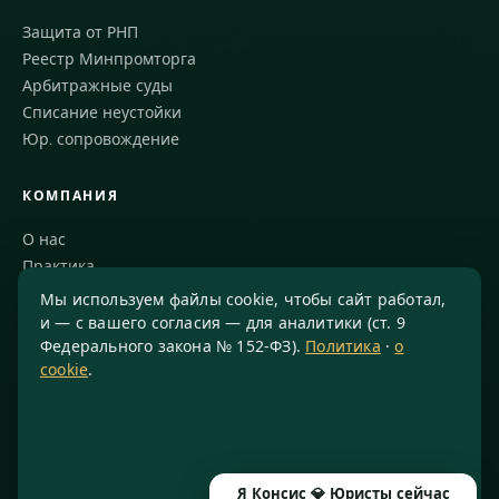
Защита от РНП
Реестр Минпромторга
Арбитражные суды
Списание неустойки
Юр. сопровождение
КОМПАНИЯ
О нас
Практика
Блог
Мы используем файлы cookie, чтобы сайт работал,
Команда
и — с вашего согласия — для аналитики (ст. 9
Федерального закона № 152-ФЗ).
Политика
·
о
Благодарности
cookie
.
КОНТАКТЫ
8 800 234-77-23
info@konsis.ru
Я Консис 💎 Юристы сейчас