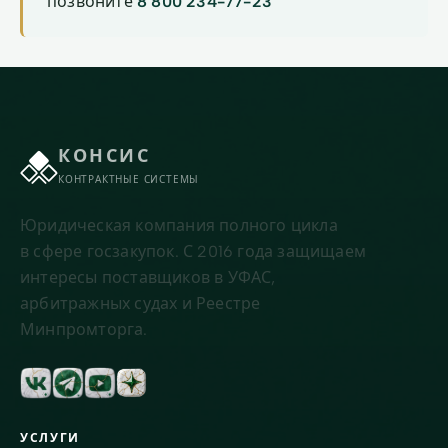
позвоните
8 800 234-77-23
КОНСИС
КОНТРАКТНЫЕ СИСТЕМЫ
Юридическая компания полного цикла
в сфере госзакупок. С 2016 года защищаем
интересы поставщиков в УФАС,
арбитражных судах и Реестре
Минпромторга.
УСЛУГИ