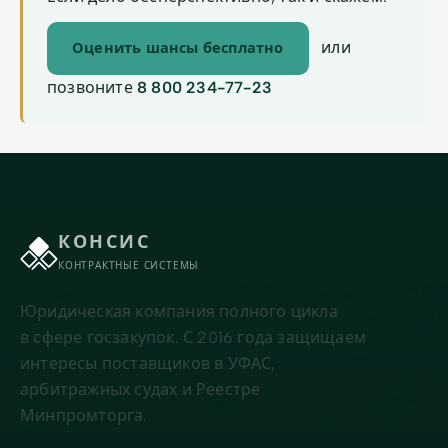
или
Оценить шансы бесплатно
позвоните
8 800 234-77-23
КОНСИС
КОНТРАКТНЫЕ СИСТЕМЫ
Юридическая компания полного цикла
в сфере госзакупок. С 2016 года защищаем
интересы поставщиков в УФАС,
арбитражных судах и Реестре
Минпромторга.