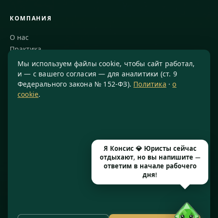
КОМПАНИЯ
О нас
Практика
Блог
Мы используем файлы cookie, чтобы сайт работал,
Команда
и — с вашего согласия — для аналитики (ст. 9
Федерального закона № 152-ФЗ).
Политика
·
о
Благодарности
cookie
.
КОНТАКТЫ
8 800 234-77-23
info@konsis.ru
Я Консис 💎 Юристы сейчас
Москва, Варшавское шоссе, д. 1А, помещение 14/7
отдыхают, но вы напишите —
Пн–Пт · 9:00–20:00
ответим в начале рабочего
дня!
© 2016–2026 ООО «КОНСИС» · ИНН 7724372334 · КПП 772601001