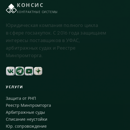
КОНСИС
КОНТРАКТНЫЕ СИСТЕМЫ
Юридическая компания полного цикла
в сфере госзакупок. С 2016 года защищаем
интересы поставщиков в УФАС,
арбитражных судах и Реестре
Минпромторга.
УСЛУГИ
Защита от РНП
Реестр Минпромторга
Арбитражные суды
Списание неустойки
Юр. сопровождение