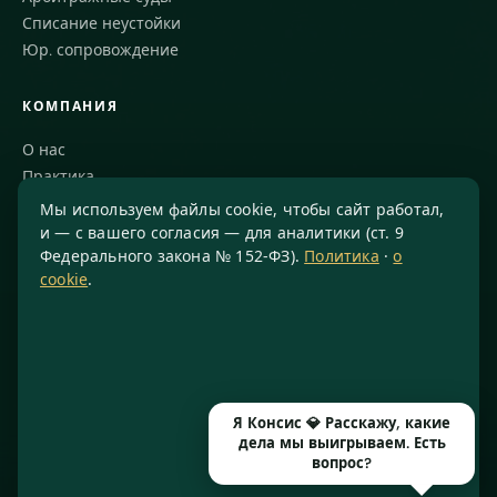
Списание неустойки
Юр. сопровождение
КОМПАНИЯ
О нас
Практика
Блог
Мы используем файлы cookie, чтобы сайт работал,
Команда
и — с вашего согласия — для аналитики (ст. 9
Федерального закона № 152-ФЗ).
Политика
·
о
Благодарности
cookie
.
КОНТАКТЫ
8 800 234-77-23
info@konsis.ru
Москва, Варшавское шоссе, д. 1А, помещение 14/7
Я Консис 💎 Расскажу, какие
Пн–Пт · 9:00–20:00
дела мы выигрываем. Есть
вопрос?