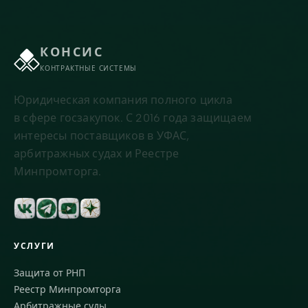
КОНСИС
КОНТРАКТНЫЕ СИСТЕМЫ
Юридическая компания полного цикла
в сфере госзакупок. С 2016 года защищаем
интересы поставщиков в УФАС,
арбитражных судах и Реестре
Минпромторга.
УСЛУГИ
Защита от РНП
Реестр Минпромторга
Арбитражные суды