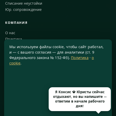
Списание неустойки
Юр. сопровождение
КОМПАНИЯ
О нас
Практика
Блог
Мы используем файлы cookie, чтобы сайт работал,
Команда
и — с вашего согласия — для аналитики (ст. 9
Федерального закона № 152-ФЗ).
Политика
·
о
Благодарности
cookie
.
КОНТАКТЫ
8 800 234-77-23
info@konsis.ru
Я Консис 💎 Юристы сейчас
Москва, Варшавское шоссе, д. 1А, помещение 14/7
отдыхают, но вы напишите —
Пн–Пт · 9:00–20:00
ответим в начале рабочего
дня!