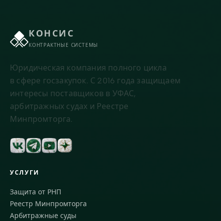
КОНСИС
КОНТРАКТНЫЕ СИСТЕМЫ
Юридическая компания полного цикла
в сфере госзакупок. С 2016 года защищаем
интересы поставщиков в УФАС,
арбитражных судах и Реестре
Минпромторга.
УСЛУГИ
Защита от РНП
Реестр Минпромторга
Арбитражные суды