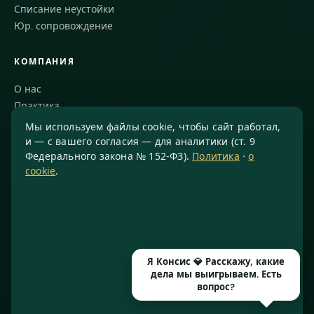
Списание неустойки
Юр. сопровождение
КОМПАНИЯ
О нас
Практика
Блог
Мы используем файлы cookie, чтобы сайт работал,
Команда
и — с вашего согласия — для аналитики (ст. 9
Федерального закона № 152-ФЗ).
Политика
·
о
Благодарности
cookie
.
КОНТАКТЫ
8 800 234-77-23
info@konsis.ru
Москва, Варшавское шоссе, д. 1А, помещение 14/7
Я Консис 💎 Расскажу, какие
Пн–Пт · 9:00–20:00
дела мы выигрываем. Есть
вопрос?