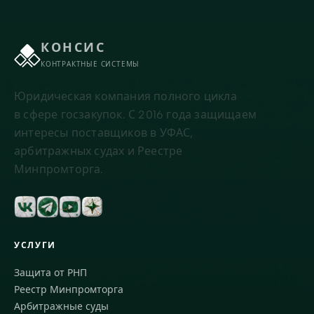
КОНСИС
КОНТРАКТНЫЕ СИСТЕМЫ
Юридическая компания полного цикла
в сфере госзакупок. С 2016 года защищаем
интересы поставщиков в УФАС,
арбитражных судах и Реестре
Минпромторга.
УСЛУГИ
Защита от РНП
Реестр Минпромторга
Арбитражные суды